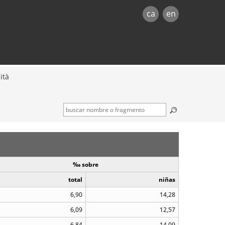
ca
en
ità
‰ sobre
total
niñas
6,90
14,28
6,09
12,57
6,84
14,09