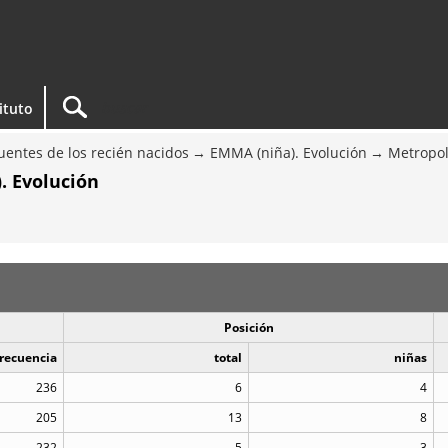
tituto
entes de los recién nacidos
EMMA (niña). Evolución
Metropol
. Evolución
Posición
recuencia
total
niñas
236
6
4
205
13
8
232
5
3