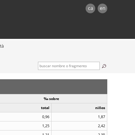
ca
en
tà
‰ sobre
total
niños
0,96
1,87
1,25
2,42
1,21
2,35