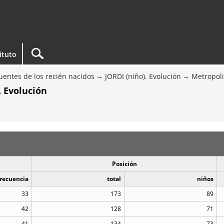
tituto
entes de los recién nacidos
JORDI (niño). Evolución
Metropoli
. Evolución
Posición
recuencia
total
niños
33
173
89
42
128
71
41
134
73