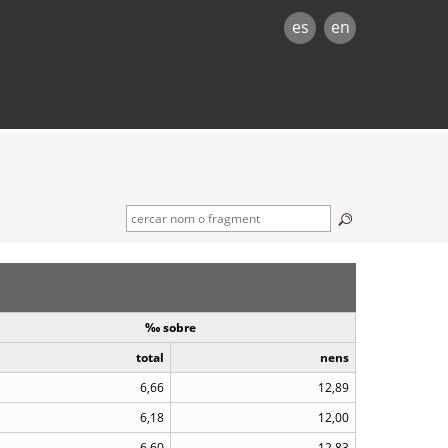
es
en
‰ sobre
total
nens
6,66
12,89
6,18
12,00
6,60
12,83