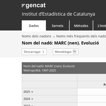
Institut d’Estadística de Catalunya
Dades
Serveis
Mètodes
L'Ins
Noms dels nadons
Noms més freqüents dels nad
Nom del nadó: MARC (nen). Evolució
Descarregar
Metodologia
Nom del nadó: MARC (nen). Evolució
Metropolità. 1997-2025
F
2025
2024
2023