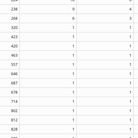
238
9
4
268
6
3
320
1
1
423
1
1
420
1
1
463
1
1
557
1
1
646
1
1
687
1
1
678
1
1
714
1
1
802
1
1
812
1
1
828
1
1