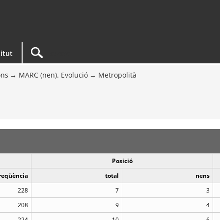
titut
ons
MARC (nen). Evolució
Metropolità
Posició
reqüència
total
nens
228
7
3
208
9
4
224
10
6