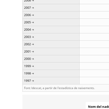
2008
2007
2006
2005
2004
2003
2002
2001
2000
1999
1998
1997
Font: Idescat, a partir de l'estadística de naixements.