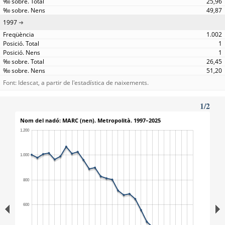
25,96
49,87
1997
1.002
1
1
26,45
51,20
Font: Idescat, a partir de l'estadística de naixements.