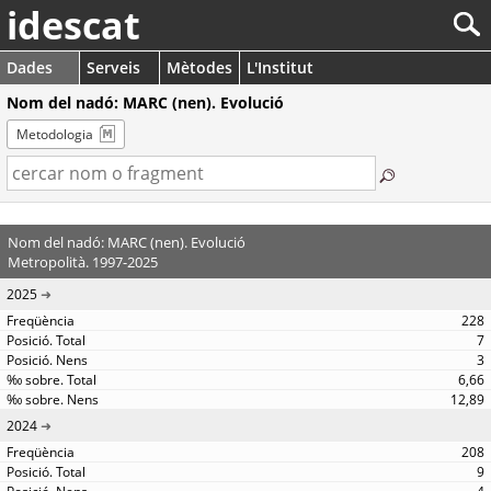
idescat
Dades
Serveis
Mètodes
L'Institut
Nom del nadó: MARC (nen). Evolució
Metodologia
Nom del nadó: MARC (nen). Evolució
Metropolità. 1997-2025
2025
228
7
3
6,66
12,89
2024
208
9