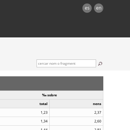
es
en
‰ sobre
total
nens
1,23
2,37
1,34
2,60
1,44
2,81