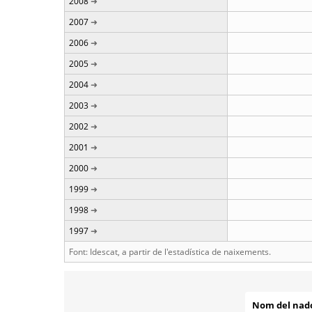
2008
2007
2006
2005
2004
2003
2002
2001
2000
1999
1998
1997
Font: Idescat, a partir de l'estadística de naixements.