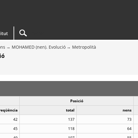
titut
ons
MOHAMED (nen). Evolució
Metropolità
ió
Posició
reqüència
total
nens
42
137
73
45
118
64
49
107
55