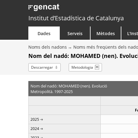
Institut d’Estadística de Catalunya
Dades
Serveis
Mètodes
L'Ins
Noms dels nadons
Noms més freqüents dels nad
Nom del nadó: MOHAMED (nen). Evoluc
Descarregar
Metodologia
Nom del nadó: MOHAMED (nen). Evolució
Metropolità. 1997-2025
F
2025
2024
2023