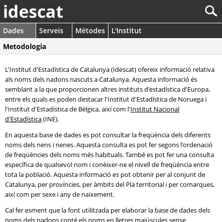
idescat
Dades
Serveis
Mètodes
L'Institut
Metodologia
L'Institut d'Estadística de Catalunya (Idescat) ofereix informació relativa
als noms dels nadons nascuts a Catalunya. Aquesta informació és
semblant a la que proporcionen altres instituts d'estadística d'Europa,
entre els quals es poden destacar l'Institut d'Estadística de Noruega i
l'Institut d'Estadística de Bèlgica, així com l'
Institut Nacional
d'Estadística
(INE).
En aquesta base de dades es pot consultar la freqüència dels diferents
noms dels nens i nenes. Aquesta consulta es pot fer segons l'ordenació
de freqüències dels noms més habituals. També es pot fer una consulta
específica de qualsevol nom i conèixer-ne el nivell de freqüència entre
tota la població. Aquesta informació es pot obtenir per al conjunt de
Catalunya, per províncies, per àmbits del Pla territorial i per comarques,
així com per sexe i any de naixement.
Cal fer esment que la font utilitzada per elaborar la base de dades dels
noms dels nadons conté els noms en lletres majúscules sense