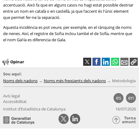
accentuació. Això fa que en alguns casos no hagi estat possible destriar
entre un nom en català o en castellà, ja que l'accent és l'únic element
que permet fer-ne la separació.
Aquesta incidència es pot veure, per exemple, en el rànquing de noms
de nenes. Així, el registre de Sofia inclou també el de Sofía, mentre que
el nom Gal·la es diferencia de Gala.
Opinar
Sou aquí:
Noms dels nadons
Noms més freqüents dels nadons
Metodologia
Avís legal
es
en
Accessibilitat
Institut d’Estadística de Catalunya
16/07/2026
Torna
amunt