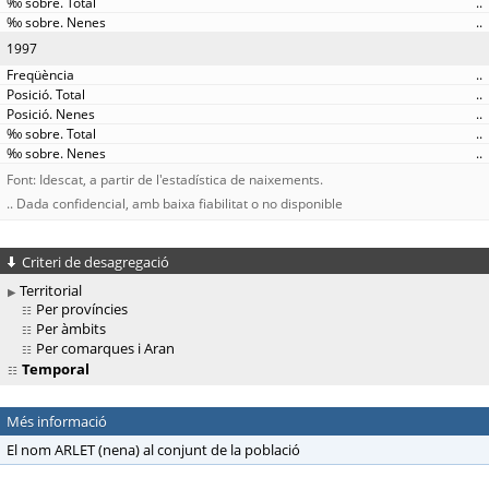
..
..
1997
..
..
..
..
..
Font: Idescat, a partir de l'estadística de naixements.
.. Dada confidencial, amb baixa fiabilitat o no disponible
Criteri de desagregació
Territorial
Per províncies
Per àmbits
Per comarques i Aran
Temporal
Més informació
El nom ARLET (nena) al conjunt de la població