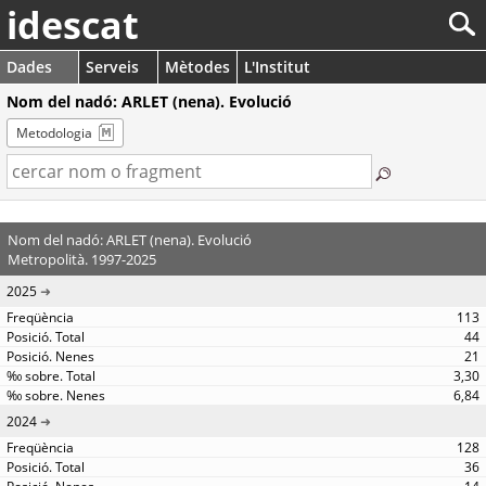
idescat
Dades
Serveis
Mètodes
L'Institut
Nom del nadó: ARLET (nena). Evolució
Metodologia
Nom del nadó: ARLET (nena). Evolució
Metropolità. 1997-2025
2025
113
44
21
3,30
6,84
2024
128
36