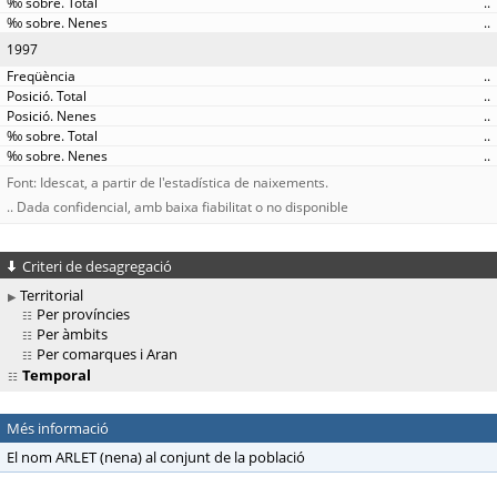
..
..
1997
..
..
..
..
..
Font: Idescat, a partir de l'estadística de naixements.
.. Dada confidencial, amb baixa fiabilitat o no disponible
Criteri de desagregació
Territorial
Per províncies
Per àmbits
Per comarques i Aran
Temporal
Més informació
El nom ARLET (nena) al conjunt de la població