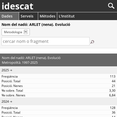
idescat
Dades
Serveis
Mètodes
L'Institut
Nom del nadó: ARLET (nena). Evolució
Metodologia
Nom del nadó: ARLET (nena). Evolució
Metropolità. 1997-2025
2025
113
44
21
3,30
6,84
2024
128
36