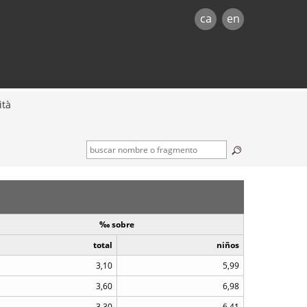
ca
en
ità
‰ sobre
total
niños
3,10
5,99
3,60
6,98
3,30
6,41