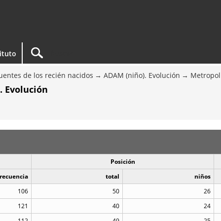
tituto
entes de los recién nacidos
ADAM (niño). Evolución
Metropol
. Evolución
Posición
recuencia
total
niños
106
50
26
121
40
24
112
49
25