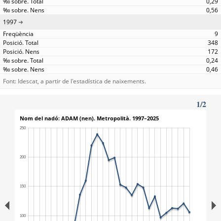
0,29
0,56
1997
9
348
172
0,24
0,46
Font: Idescat, a partir de l'estadística de naixements.