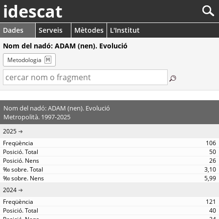
idescat
Dades
Serveis
Mètodes
L'Institut
Nom del nadó: ADAM (nen). Evolució
Metodologia
Nom del nadó: ADAM (nen). Evolució
Metropolità. 1997-2025
2025
106
50
26
3,10
5,99
2024
121
40