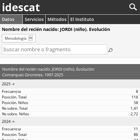
idescat
Datos
Servicios
Métodos
El Instituto
Nombre del recién nacido: JORDI (niño). Evolución
Metodología
Nombre del recién nacido: JORDI (niño). Evolución
Comarques Gironines. 1997-2025
2025
8
116
58
1,41
2,72
2024
11
86