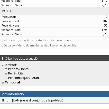
1,17
2,28
1997
10
102
55
1,94
3,78
Font: Idescat, a partir de l'estadística de naixements.
.. Dada confidencial, amb baixa fiabilitat o no disponible
Criteri de desagregació
Territorial
Per províncies
Per àmbits
Per comarques i Aran
Temporal
Més informació
El nom JUAN (nen) al conjunt de la població