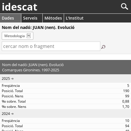
idescat
Dades
Serveis
Mètodes
L'Institut
Nom del nadó: JUAN (nen). Evolució
Metodologia
Nom del nadó: JUAN (nen). Evolució
Comarques Gironines. 1997-2025
2025
5
190
99
0,88
1,70
2024
10
94