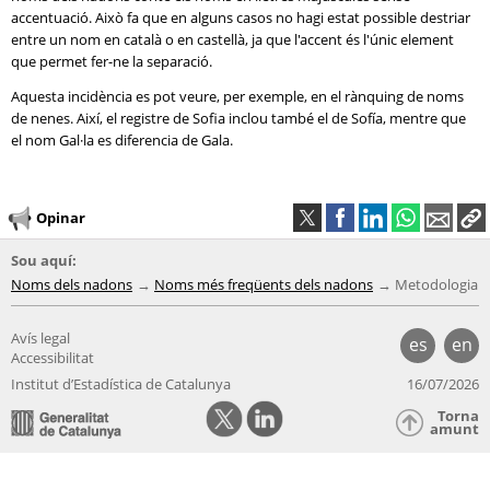
accentuació. Això fa que en alguns casos no hagi estat possible destriar
entre un nom en català o en castellà, ja que l'accent és l'únic element
que permet fer-ne la separació.
Aquesta incidència es pot veure, per exemple, en el rànquing de noms
de nenes. Així, el registre de Sofia inclou també el de Sofía, mentre que
el nom Gal·la es diferencia de Gala.
Opinar
Sou aquí:
Noms dels nadons
Noms més freqüents dels nadons
Metodologia
Avís legal
es
en
Accessibilitat
Institut d’Estadística de Catalunya
16/07/2026
Torna
amunt