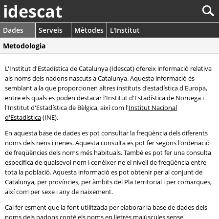
idescat
Dades
Serveis
Mètodes
L'Institut
Metodologia
L'Institut d'Estadística de Catalunya (Idescat) ofereix informació relativa
als noms dels nadons nascuts a Catalunya. Aquesta informació és
semblant a la que proporcionen altres instituts d'estadística d'Europa,
entre els quals es poden destacar l'Institut d'Estadística de Noruega i
l'Institut d'Estadística de Bèlgica, així com l'
Institut Nacional
d'Estadística
(INE).
En aquesta base de dades es pot consultar la freqüència dels diferents
noms dels nens i nenes. Aquesta consulta es pot fer segons l'ordenació
de freqüències dels noms més habituals. També es pot fer una consulta
específica de qualsevol nom i conèixer-ne el nivell de freqüència entre
tota la població. Aquesta informació es pot obtenir per al conjunt de
Catalunya, per províncies, per àmbits del Pla territorial i per comarques,
així com per sexe i any de naixement.
Cal fer esment que la font utilitzada per elaborar la base de dades dels
noms dels nadons conté els noms en lletres majúscules sense