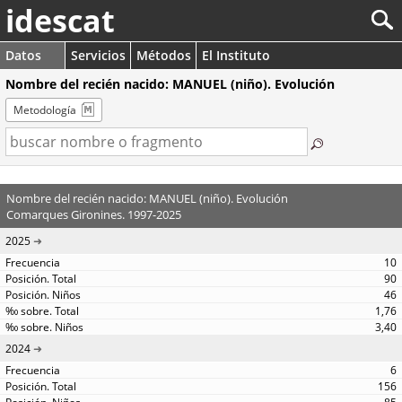
idescat
Datos
Servicios
Métodos
El Instituto
Nombre del recién nacido: MANUEL (niño). Evolución
Metodología
Nombre del recién nacido: MANUEL (niño). Evolución
Comarques Gironines. 1997-2025
2025
10
90
46
1,76
3,40
2024
6
156