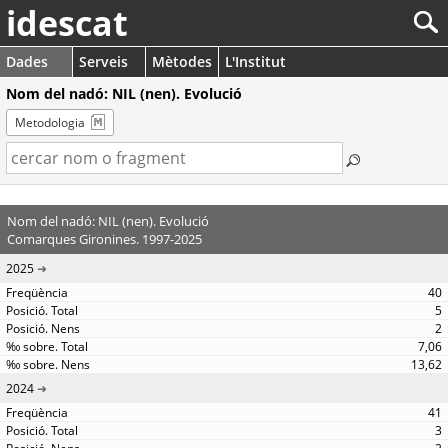
idescat
Dades
Serveis
Mètodes
L'Institut
Nom del nadó: NIL (nen). Evolució
Metodologia
Nom del nadó: NIL (nen). Evolució
Comarques Gironines. 1997-2025
2025
40
5
2
7,06
13,62
2024
41
3