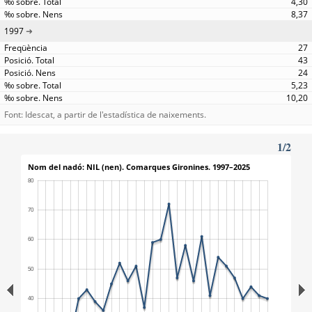
4,30
8,37
1997
27
43
24
5,23
10,20
Font: Idescat, a partir de l'estadística de naixements.