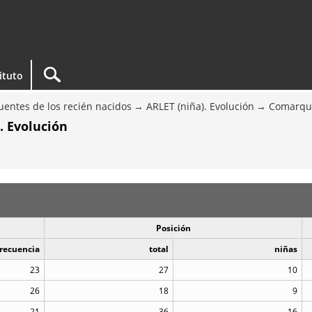
tituto
entes de los recién nacidos
ARLET (niña). Evolución
Comarque
. Evolución
Posición
recuencia
total
niñas
23
27
10
26
18
9
21
36
16