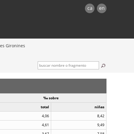
ca
en
s Gironines
‰ sobre
total
niñas
4,06
8,42
4,61
9,49
3,67
7,58