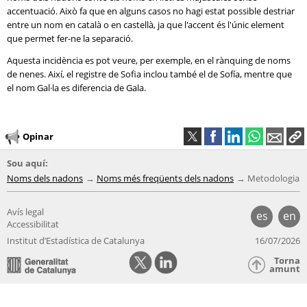
accentuació. Això fa que en alguns casos no hagi estat possible destriar
entre un nom en català o en castellà, ja que l'accent és l'únic element
que permet fer-ne la separació.
Aquesta incidència es pot veure, per exemple, en el rànquing de noms
de nenes. Així, el registre de Sofia inclou també el de Sofía, mentre que
el nom Gal·la es diferencia de Gala.
Opinar
Sou aquí:
Noms dels nadons
Noms més freqüents dels nadons
Metodologia
Avís legal
es
en
Accessibilitat
Institut d’Estadística de Catalunya
16/07/2026
Torna
amunt