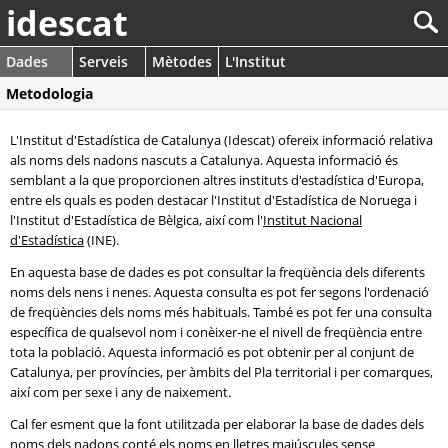
idescat
Dades
Serveis
Mètodes
L'Institut
Metodologia
L'Institut d'Estadística de Catalunya (Idescat) ofereix informació relativa
als noms dels nadons nascuts a Catalunya. Aquesta informació és
semblant a la que proporcionen altres instituts d'estadística d'Europa,
entre els quals es poden destacar l'Institut d'Estadística de Noruega i
l'Institut d'Estadística de Bèlgica, així com l'
Institut Nacional
d'Estadística
(INE).
En aquesta base de dades es pot consultar la freqüència dels diferents
noms dels nens i nenes. Aquesta consulta es pot fer segons l'ordenació
de freqüències dels noms més habituals. També es pot fer una consulta
específica de qualsevol nom i conèixer-ne el nivell de freqüència entre
tota la població. Aquesta informació es pot obtenir per al conjunt de
Catalunya, per províncies, per àmbits del Pla territorial i per comarques,
així com per sexe i any de naixement.
Cal fer esment que la font utilitzada per elaborar la base de dades dels
noms dels nadons conté els noms en lletres majúscules sense