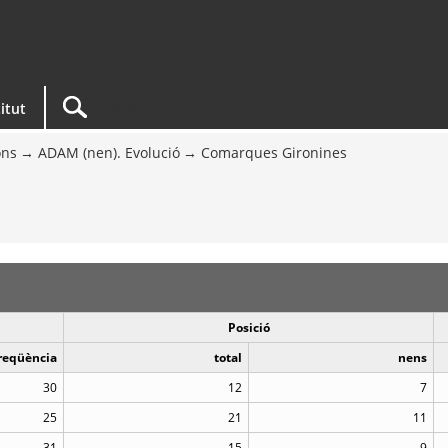
titut
ons
ADAM (nen). Evolució
Comarques Gironines
Posició
reqüència
total
nens
30
12
7
25
21
11
31
15
9