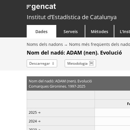
Institut d’Estadística de Catalunya
Dades
Serveis
Mètodes
L'Ins
Noms dels nadons
Noms més freqüents dels nad
Nom del nadó: ADAM (nen). Evolució
Descarregar
Metodologia
Nom del nadó: ADAM (nen). Evolució
Comarques Gironines. 1997-2025
F
2025
2024
2023