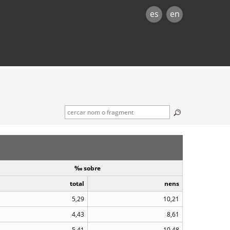
es
en
‰ sobre
total
nens
5,29
10,21
4,43
8,61
5,41
10,48