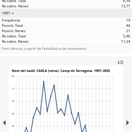
6,54
13,71
1997
19
44
21
5,46
11,24
Font: Idescat, a partir de l'estadística de naixements.