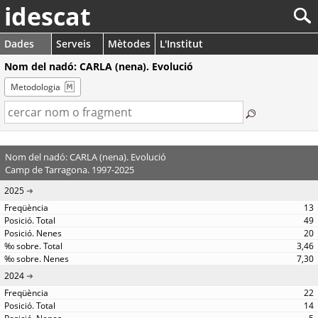
idescat
Dades
Serveis
Mètodes
L'Institut
Nom del nadó: CARLA (nena). Evolució
Metodologia
Nom del nadó: CARLA (nena). Evolució
Camp de Tarragona. 1997-2025
2025
13
49
20
3,46
7,30
2024
22
14