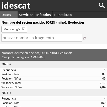
idescat
Datos
Servicios
Métodos
El Instituto
Nombre del recién nacido: JORDI (niño). Evolución
Metodología
Nombre del recién nacido: JORDI (niño). Evolución
Camp de Tarragona. 1997-2025
2025
8
87
49
2,13
4,04
2024
4
160