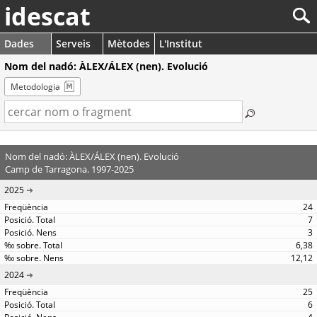
idescat
Dades
Serveis
Mètodes
L'Institut
Nom del nadó: ÀLEX/ÁLEX (nen). Evolució
Metodologia
Nom del nadó: ÀLEX/ÁLEX (nen). Evolució
Camp de Tarragona. 1997-2025
2025
24
7
3
6,38
12,12
2024
25
6