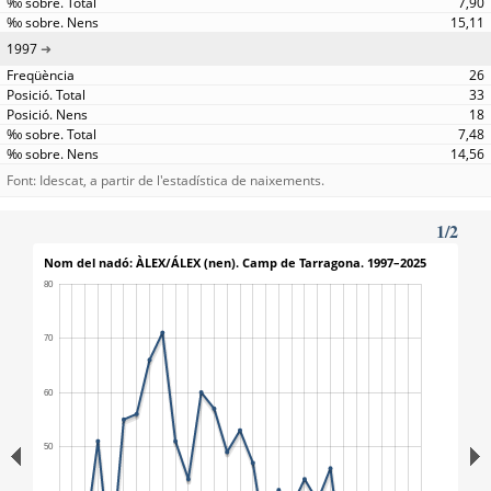
7,90
15,11
1997
26
33
18
7,48
14,56
Font: Idescat, a partir de l'estadística de naixements.