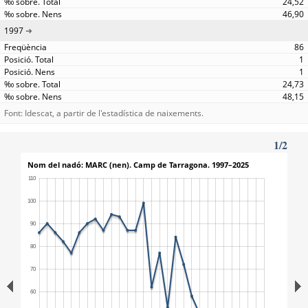
24,52
46,90
1997
86
1
1
24,73
48,15
Font: Idescat, a partir de l'estadística de naixements.