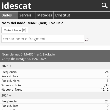
idescat
Dades
Serveis
Mètodes
L'Institut
Nom del nadó: MARC (nen). Evolució
Metodologia
Nom del nadó: MARC (nen). Evolució
Camp de Tarragona. 1997-2025
2025
24
7
3
6,38
12,12
2024
24
9