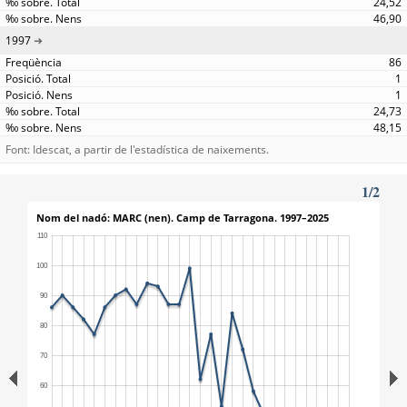
24,52
46,90
1997
86
1
1
24,73
48,15
Font: Idescat, a partir de l'estadística de naixements.