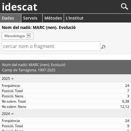
idescat
Dades
Serveis
Mètodes
L'Institut
Nom del nadó: MARC (nen). Evolució
Metodologia
Nom del nadó: MARC (nen). Evolució
Camp de Tarragona. 1997-2025
2025
24
7
3
6,38
12,12
2024
24
9