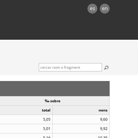
es
en
‰ sobre
total
nens
5,05
9,60
5,01
9,92
5,16
10,35