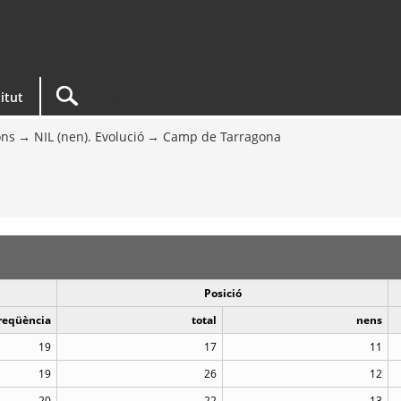
titut
ons
NIL (nen). Evolució
Camp de Tarragona
Posició
reqüència
total
nens
19
17
11
19
26
12
20
22
13