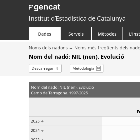
Institut d’Estadística de Catalunya
Dades
Serveis
Mètodes
L'Ins
Noms dels nadons
Noms més freqüents dels nad
Nom del nadó: NIL (nen). Evolució
Descarregar
Metodologia
Nom del nadó: NIL (nen). Evolució
Camp de Tarragona. 1997-2025
F
2025
2024
2023