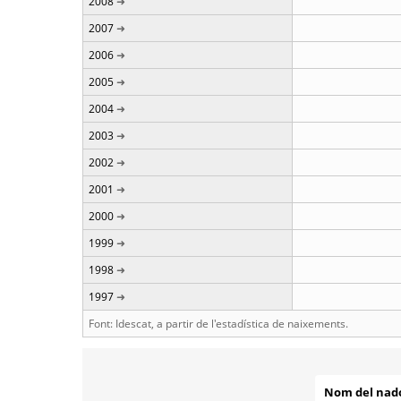
2008
2007
2006
2005
2004
2003
2002
2001
2000
1999
1998
1997
Font: Idescat, a partir de l'estadística de naixements.