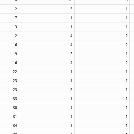
12
3
1
17
1
1
13
1
1
12
4
2
16
4
2
19
2
1
16
4
2
22
1
1
23
1
1
23
2
1
33
1
1
30
1
1
31
1
1
34
1
1