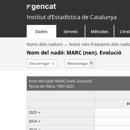
Institut d’Estadística de Catalunya
Dades
Serveis
Mètodes
L'Ins
Noms dels nadons
Noms més freqüents dels nad
Nom del nadó: MARC (nen). Evolució
Descarregar
Metodologia
Nom del nadó: MARC (nen). Evolució
Terres de l'Ebre. 1997-2025
F
2025
2024
2023