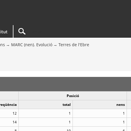
titut
ons
MARC (nen). Evolució
Terres de l'Ebre
Posició
reqüència
total
nens
12
1
1
14
1
1
8
10
6