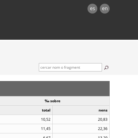
es
en
‰ sobre
total
nens
10,52
20,83
11,45
22,36
6,67
13,29