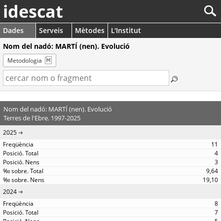
idescat
Dades
Serveis
Mètodes
L'Institut
Nom del nadó: MARTÍ (nen). Evolució
Metodologia
Nom del nadó: MARTÍ (nen). Evolució
Terres de l'Ebre. 1997-2025
2025
11
4
3
9,64
19,10
2024
8
7