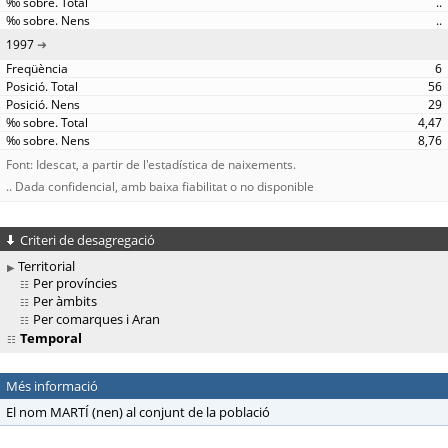
..
..
1997
6
56
29
4,47
8,76
Font: Idescat, a partir de l'estadística de naixements.
.. Dada confidencial, amb baixa fiabilitat o no disponible
Criteri de desagregació
Territorial
Per províncies
Per àmbits
Per comarques i Aran
Temporal
Més informació
El nom MARTÍ (nen) al conjunt de la població