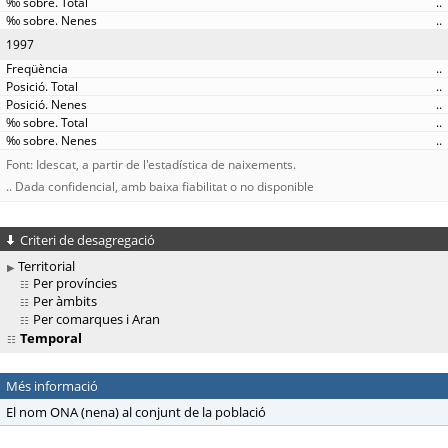
..
..
1997
..
..
..
..
..
Font: Idescat, a partir de l'estadística de naixements.
.. Dada confidencial, amb baixa fiabilitat o no disponible
Criteri de desagregació
Territorial
Per províncies
Per àmbits
Per comarques i Aran
Temporal
Més informació
El nom ONA (nena) al conjunt de la població