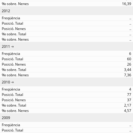
16,39
2012
..
..
..
..
..
2011
6
60
26
3,44
7,36
2010
4
77
37
2,17
4,57
2009
..
..