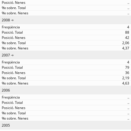
..
..
..
2008
4
88
42
2,06
4,37
2007
4
79
36
2,19
4,63
2006
..
..
..
..
..
2005