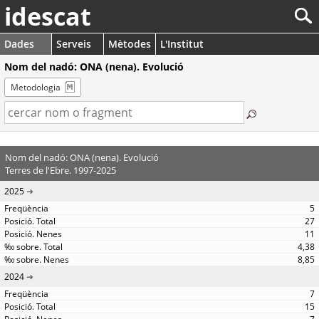
idescat
Dades
Serveis
Mètodes
L'Institut
Nom del nadó: ONA (nena). Evolució
Metodologia
Nom del nadó: ONA (nena). Evolució
Terres de l'Ebre. 1997-2025
2025
5
27
11
4,38
8,85
2024
7
15