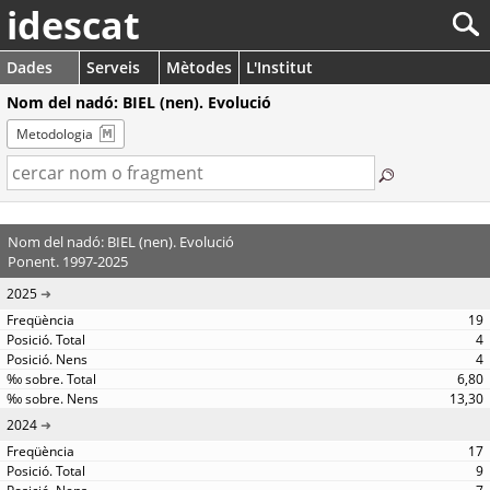
idescat
Dades
Serveis
Mètodes
L'Institut
Nom del nadó: BIEL (nen). Evolució
Metodologia
Nom del nadó: BIEL (nen). Evolució
Ponent. 1997-2025
2025
19
4
4
6,80
13,30
2024
17
9