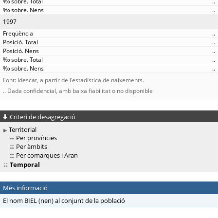
..
..
1997
..
..
..
..
..
Font: Idescat, a partir de l'estadística de naixements.
.. Dada confidencial, amb baixa fiabilitat o no disponible
Criteri de desagregació
Territorial
Per províncies
Per àmbits
Per comarques i Aran
Temporal
Més informació
El nom BIEL (nen) al conjunt de la població