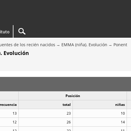
tituto
entes de los recién nacidos
EMMA (niña). Evolución
Ponent
. Evolución
Posición
recuencia
total
niñas
13
23
10
12
26
14
12
22
11