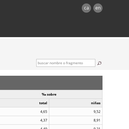
ca
en
‰ sobre
total
niñas
4,65
9,52
4,37
8,91
4,49
9,21