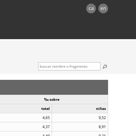
ca
en
‰ sobre
total
niñas
4,65
9,52
4,37
8,91
4,49
9,21