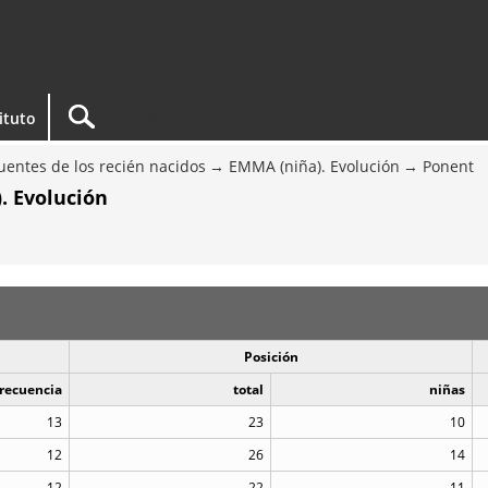
tituto
entes de los recién nacidos
EMMA (niña). Evolución
Ponent
. Evolución
Posición
recuencia
total
niñas
13
23
10
12
26
14
12
22
11