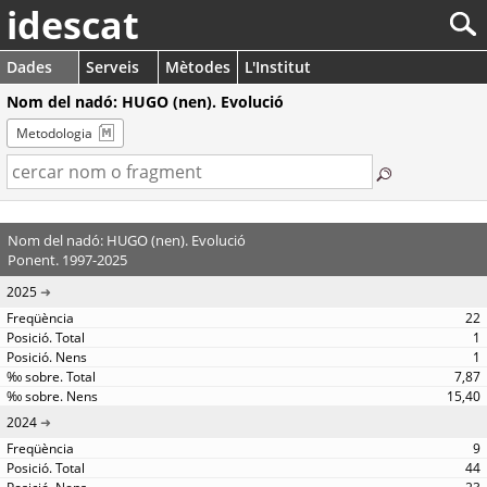
idescat
Dades
Serveis
Mètodes
L'Institut
Nom del nadó: HUGO (nen). Evolució
Metodologia
Nom del nadó: HUGO (nen). Evolució
Ponent. 1997-2025
2025
22
1
1
7,87
15,40
2024
9
44