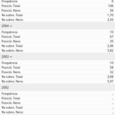
6
106
56
1,70
3,35
2004
10
67
35
2,96
5,82
2003
10
58
32
3,08
5,97
2002
..
..
..
..
..