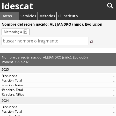
idescat
Datos
Servicios
Métodos
El Instituto
Nombre del recién nacido: ALEJANDRO (niño). Evolución
Metodología
Nombre del recién nacido: ALEJANDRO (niño). Evolución
Ponent. 1997-2025
2025
..
..
..
..
..
2024
..
..