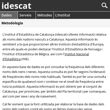
idescat
Dades
Serveis
Mètodes
L'Institut
Metodologia
L'Institut d'Estadística de Catalunya (Idescat) ofereix informació relativa
als noms dels nadons nascuts a Catalunya. Aquesta informació és
semblant a la que proporcionen altres instituts d'estadística d'Europa,
entre els quals es poden destacar l'Institut d'Estadística de Noruega i
l'Institut d'Estadística de Bèlgica, així com l'
Institut Nacional
d'Estadística
(INE).
En aquesta base de dades es pot consultar la freqüència dels diferents
noms dels nens i nenes. Aquesta consulta es pot fer segons l'ordenació
de freqüències dels noms més habituals. També es pot fer una consulta
específica de qualsevol nom i conèixer-ne el nivell de freqüència entre
tota la població. Aquesta informació es pot obtenir per al conjunt de
Catalunya, per províncies, per àmbits del Pla territorial i per comarques,
així com per sexe i any de naixement.
Cal fer esment que la font utilitzada per elaborar la base de dades dels
noms dels nadons conté els noms en lletres majúscules sense