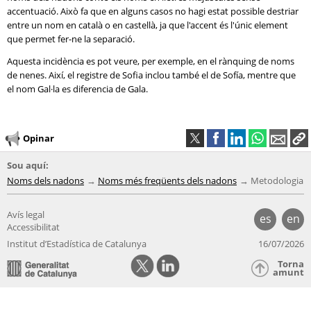
accentuació. Això fa que en alguns casos no hagi estat possible destriar
entre un nom en català o en castellà, ja que l'accent és l'únic element
que permet fer-ne la separació.
Aquesta incidència es pot veure, per exemple, en el rànquing de noms
de nenes. Així, el registre de Sofia inclou també el de Sofía, mentre que
el nom Gal·la es diferencia de Gala.
Opinar
Sou aquí:
Noms dels nadons
Noms més freqüents dels nadons
Metodologia
Avís legal
es
en
Accessibilitat
Institut d’Estadística de Catalunya
16/07/2026
Torna
amunt