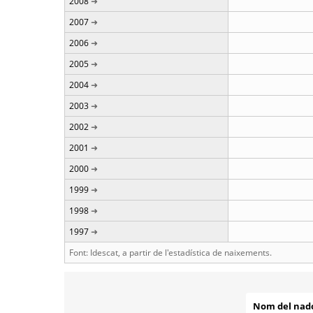
2008
2007
2006
2005
2004
2003
2002
2001
2000
1999
1998
1997
Font: Idescat, a partir de l'estadística de naixements.