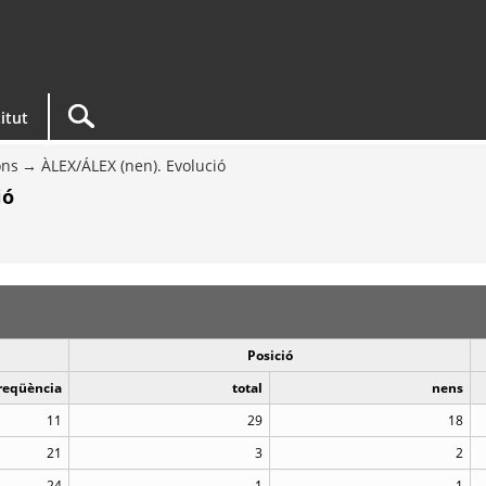
titut
ons
ÀLEX/ÁLEX (nen). Evolució
ió
Posició
reqüència
total
nens
11
29
18
21
3
2
24
1
1