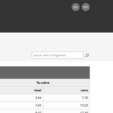
es
en
‰ sobre
total
nens
3,94
7,70
7,65
15,03
8,97
17,49