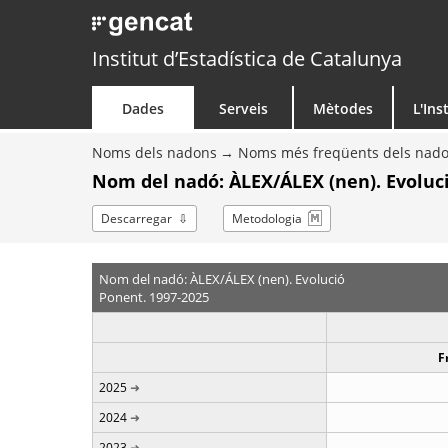
Institut d’Estadística de Catalunya
Dades
Serveis
Mètodes
L'Ins
Noms dels nadons
Noms més freqüents dels nad
Nom del nadó: ÀLEX/ÁLEX (nen). Evoluc
Descarregar
Metodologia
Nom del nadó: ÀLEX/ÁLEX (nen). Evolució
Ponent. 1997-2025
F
2025
2024
2023