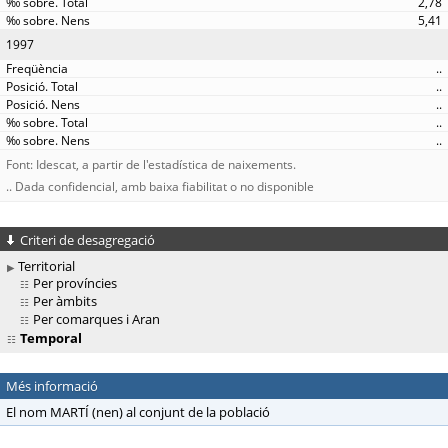
2,78
5,41
1997
..
..
..
..
..
Font: Idescat, a partir de l'estadística de naixements.
.. Dada confidencial, amb baixa fiabilitat o no disponible
Criteri de desagregació
Territorial
Per províncies
Per àmbits
Per comarques i Aran
Temporal
Més informació
El nom MARTÍ (nen) al conjunt de la població