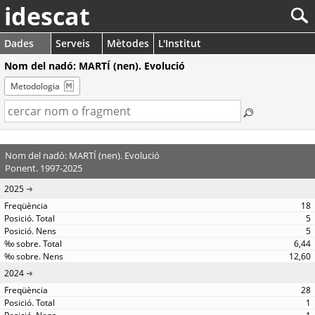
idescat
Dades
Serveis
Mètodes
L'Institut
Nom del nadó: MARTÍ (nen). Evolució
Metodologia
Nom del nadó: MARTÍ (nen). Evolució
Ponent. 1997-2025
2025
18
5
5
6,44
12,60
2024
28
1