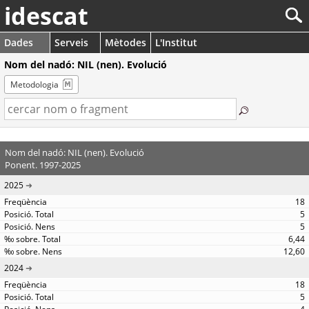
idescat
Dades
Serveis
Mètodes
L'Institut
Nom del nadó: NIL (nen). Evolució
Metodologia
Nom del nadó: NIL (nen). Evolució
Ponent. 1997-2025
2025
18
5
5
6,44
12,60
2024
18
5