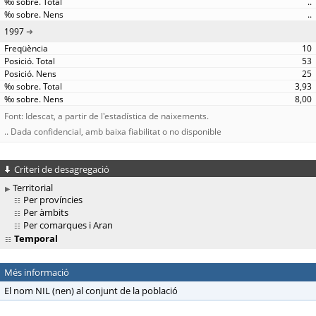
..
..
1997
10
53
25
3,93
8,00
Font: Idescat, a partir de l'estadística de naixements.
.. Dada confidencial, amb baixa fiabilitat o no disponible
Criteri de desagregació
Territorial
Per províncies
Per àmbits
Per comarques i Aran
Temporal
Més informació
El nom NIL (nen) al conjunt de la població