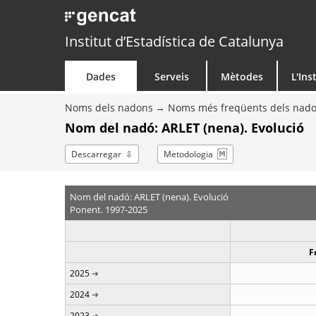
Institut d’Estadística de Catalunya
Dades
Serveis
Mètodes
L'Ins
Noms dels nadons
Noms més freqüents dels nad
Nom del nadó: ARLET (nena). Evolució
Descarregar
Metodologia
Nom del nadó: ARLET (nena). Evolució
Ponent. 1997-2025
F
2025
2024
2023