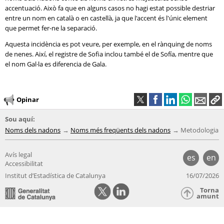
accentuació. Això fa que en alguns casos no hagi estat possible destriar
entre un nom en català o en castellà, ja que l'accent és l'únic element
que permet fer-ne la separació.
Aquesta incidència es pot veure, per exemple, en el rànquing de noms
de nenes. Així, el registre de Sofia inclou també el de Sofía, mentre que
el nom Gal·la es diferencia de Gala.
Opinar
Sou aquí:
Noms dels nadons
Noms més freqüents dels nadons
Metodologia
Avís legal
es
en
Accessibilitat
Institut d’Estadística de Catalunya
16/07/2026
Torna
amunt