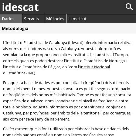
idescat
Dades
Serveis
Mètodes
L'Institut
Metodologia
L'Institut d'Estadística de Catalunya (Idescat) ofereix informació relativa
als noms dels nadons nascuts a Catalunya. Aquesta informació és
semblant a la que proporcionen altres instituts d'estadística d'Europa,
entre els quals es poden destacar l'Institut d'Estadística de Noruega i
l'Institut d'Estadística de Bèlgica, així com l'
Institut Nacional
d'Estadística
(INE).
En aquesta base de dades es pot consultar la freqüència dels diferents
noms dels nens i nenes. Aquesta consulta es pot fer segons l'ordenació
de freqüències dels noms més habituals. També es pot fer una consulta
específica de qualsevol nom i conèixer-ne el nivell de freqüència entre
tota la població. Aquesta informació es pot obtenir per al conjunt de
Catalunya, per províncies, per àmbits del Pla territorial i per comarques,
així com per sexe i any de naixement.
Cal fer esment que la font utilitzada per elaborar la base de dades dels
noms dels nadons conté els noms en lletres majúscules sense