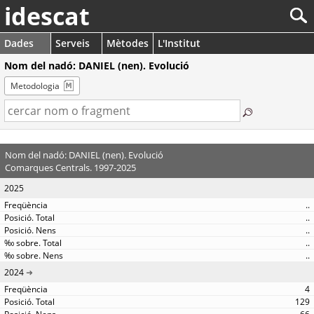
idescat
Dades
Serveis
Mètodes
L'Institut
Nom del nadó: DANIEL (nen). Evolució
Metodologia
Nom del nadó: DANIEL (nen). Evolució
Comarques Centrals. 1997-2025
2025
..
..
..
..
..
2024
4
129