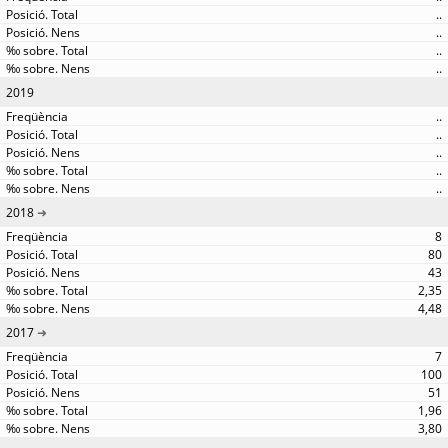
..
..
..
..
2019
..
..
..
..
..
2018
8
80
43
2,35
4,48
2017
7
100
51
1,96
3,80