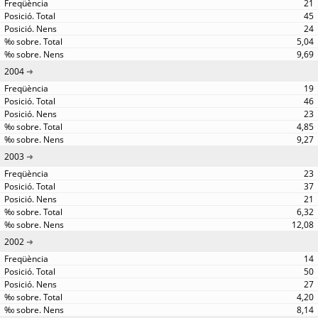
21
45
24
5,04
9,69
2004
19
46
23
4,85
9,27
2003
23
37
21
6,32
12,08
2002
14
50
27
4,20
8,14