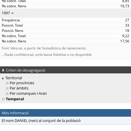
8,85
16,73
1997
27
33
18
9,22
17,56
Font: Idescat, a partir de l'estadística de naixements.
.. Dada confidencial, amb baixa fiabilitat o no disponible
Criteri de desagregació
Territorial
Per províncies
Per àmbits
Per comarques i Aran
Temporal
Més informació
El nom DANIEL (nen) al conjunt de la població