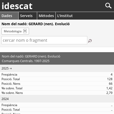
idescat
Dades
Serveis
Mètodes
L'Institut
Nom del nadó: GERARD (nen). Evolució
Metodologia
Nom del nadó: GERARD (nen). Evolució
Comarques Centrals. 1997-2025
2025
4
128
66
1,42
2,79
2024
..
..