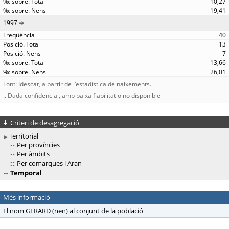
10,27
19,41
1997
40
13
7
13,66
26,01
Font: Idescat, a partir de l'estadística de naixements.
.. Dada confidencial, amb baixa fiabilitat o no disponible
Criteri de desagregació
Territorial
Per províncies
Per àmbits
Per comarques i Aran
Temporal
Més informació
El nom GERARD (nen) al conjunt de la població