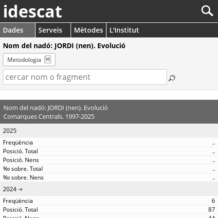
idescat
Dades
Serveis
Mètodes
L'Institut
Nom del nadó: JORDI (nen). Evolució
Metodologia
Nom del nadó: JORDI (nen). Evolució
Comarques Centrals. 1997-2025
2025
..
..
..
..
..
2024
6
87