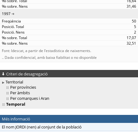
16,64
31,46
1997
50
5
2
17,07
32,51
Font: Idescat, a partir de l'estadística de naixements.
.. Dada confidencial, amb baixa fiabilitat o no disponible
Criteri de desagregació
Territorial
Per províncies
Per àmbits
Per comarques i Aran
Temporal
Més informació
El nom JORDI (nen) al conjunt de la població