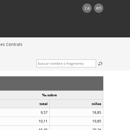
ca
en
es Centrals
‰ sobre
total
niños
9,57
18,85
10,11
19,85
15,45
29,26