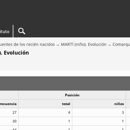
tituto
entes de los recién nacidos
MARTÍ (niño). Evolución
Comarqu
. Evolución
Posición
recuencia
total
niños
27
4
3
30
1
1
44
1
1