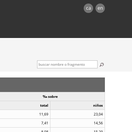
ca
en
‰ sobre
total
niños
11,69
23,04
7,41
14,56
8,08
15,29