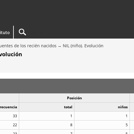
tituto
entes de los recién nacidos
NIL (niño). Evolución
Evolución
Posición
recuencia
total
niños
33
1
1
22
8
5
23
7
5