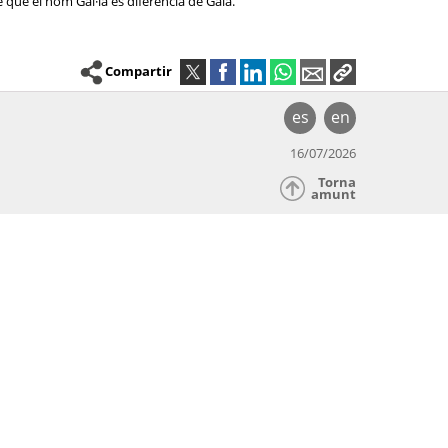
 que el nom Gal·la es diferencia de Gala.
Compartir
es
en
16/07/2026
Torna
amunt