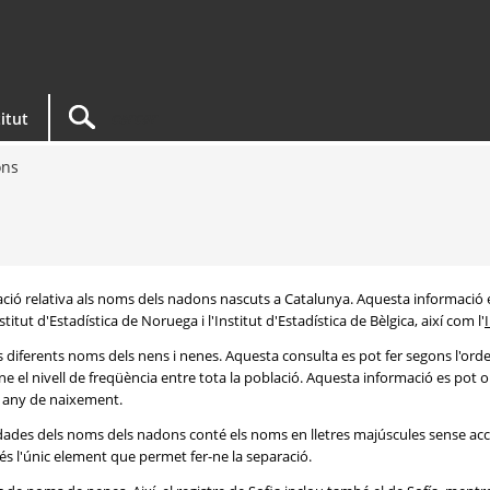
titut
ons
rmació relativa als noms dels nadons nascuts a Catalunya. Aquesta informació 
itut d'Estadística de Noruega i l'Institut d'Estadística de Bèlgica, així com l'
s diferents noms dels nens i nenes. Aquesta consulta es pot fer segons l'or
e el nivell de freqüència entre tota la població. Aquesta informació es pot o
 i any de naixement.
e dades dels noms dels nadons conté els noms en lletres majúscules sense acc
 és l'únic element que permet fer-ne la separació.