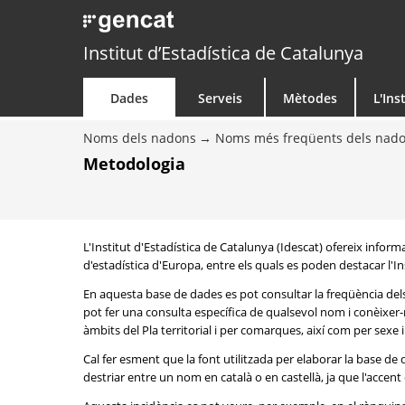
Institut d’Estadística de Catalunya
Dades
Serveis
Mètodes
L'Ins
Noms dels nadons
Noms més freqüents dels nad
Metodologia
L'Institut d'Estadística de Catalunya (Idescat) ofereix info
d'estadística d'Europa, entre els quals es poden destacar l'Inst
En aquesta base de dades es pot consultar la freqüència del
pot fer una consulta específica de qualsevol nom i conèixer-n
àmbits del Pla territorial i per comarques, així com per sexe
Cal fer esment que la font utilitzada per elaborar la base d
destriar entre un nom en català o en castellà, ja que l'accent