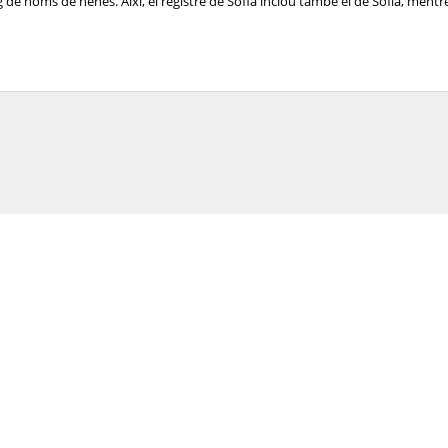
de noms de nenes. Així, el registre de Sofia inclou també el de Sofía, mentre