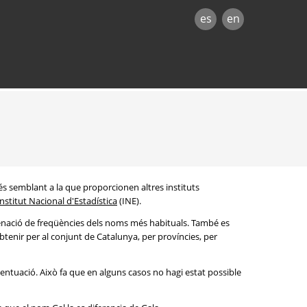
es
en
és semblant a la que proporcionen altres instituts
Institut Nacional d'Estadística
(INE).
denació de freqüències dels noms més habituals. També es
btenir per al conjunt de Catalunya, per províncies, per
entuació. Això fa que en alguns casos no hagi estat possible