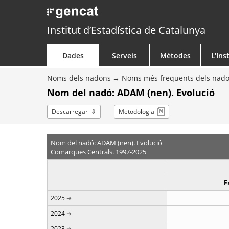
Institut d’Estadística de Catalunya
Dades
Serveis
Mètodes
L'Ins
Noms dels nadons
Noms més freqüents dels nad
Nom del nadó: ADAM (nen). Evolució
Descarregar
Metodologia
Nom del nadó: ADAM (nen). Evolució
Comarques Centrals. 1997-2025
F
2025
2024
2023