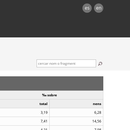
es
en
‰ sobre
total
nens
3,19
6,28
7,41
14,56
4,21
7,98