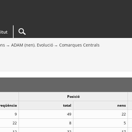
titut
ons
ADAM (nen). Evolució
Comarques Centrals
Posició
reqüència
total
nens
9
49
22
22
8
5
12
32
17