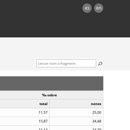
es
en
‰ sobre
total
nenes
11,57
25,00
15,87
34,48
11,14
24,39