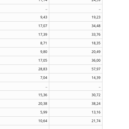
..
..
9,43
19,23
17,07
34,48
17,39
33,76
8,71
18,35
9,80
20,49
17,05
36,00
28,83
57,97
7,04
14,39
..
..
15,36
30,72
20,38
38,24
5,99
13,16
10,64
21,74