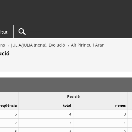
titut
ons
JÚLIA/JULIA (nena). Evolució
Alt Pirineu i Aran
ució
Posició
reqüència
total
nenes
5
4
3
7
3
1
5
4
3