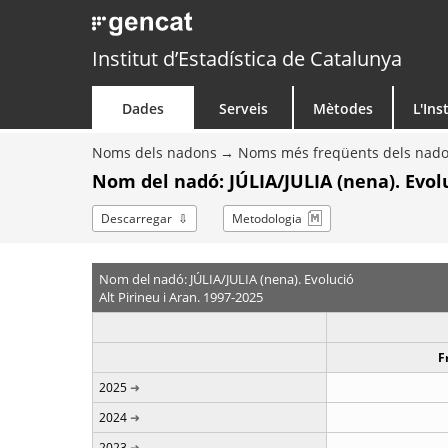
Institut d’Estadística de Catalunya
Dades
Serveis
Mètodes
L'Ins
Noms dels nadons
Noms més freqüents dels nad
Nom del nadó: JÚLIA/JULIA (nena). Evol
Descarregar
Metodologia
Nom del nadó: JÚLIA/JULIA (nena). Evolució
Alt Pirineu i Aran. 1997-2025
F
2025
2024
2023