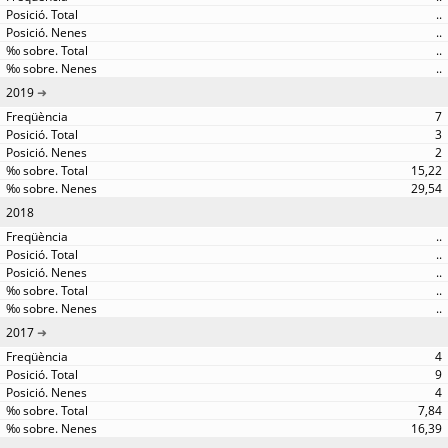
..
..
..
..
2019
7
3
2
15,22
29,54
2018
..
..
..
..
..
2017
4
9
4
7,84
16,39