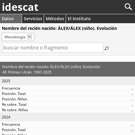
idescat
Datos
Servicios
Métodos
El Instituto
Nombre del recién nacido: ÀLEX/ÁLEX (niño). Evolución
Metodología
Nombre del recién nacido: ÀLEX/ÁLEX (niño). Evolución
Alt Pirineu i Aran. 1997-2025
2025
..
..
..
..
..
2024
..
..