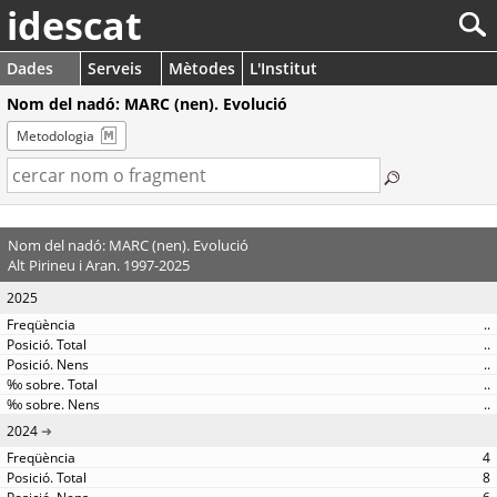
idescat
Dades
Serveis
Mètodes
L'Institut
Nom del nadó: MARC (nen). Evolució
Metodologia
Nom del nadó: MARC (nen). Evolució
Alt Pirineu i Aran. 1997-2025
2025
..
..
..
..
..
2024
4
8