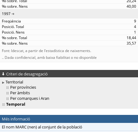
20,24
40,00
1997
9
4
1
18,44
35,57
Font: Idescat, a partir de l'estadística de naixements.
.. Dada confidencial, amb baixa fiabilitat o no disponible
Criteri de desagregació
Territorial
Per províncies
Per àmbits
Per comarques i Aran
Temporal
Més informació
El nom MARC (nen) al conjunt de la població