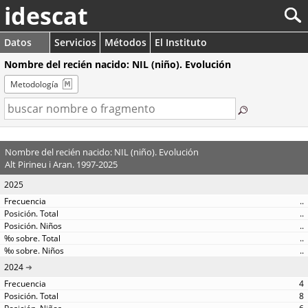
idescat
Datos
Servicios
Métodos
El Instituto
Nombre del recién nacido: NIL (niño). Evolución
Metodología
Nombre del recién nacido: NIL (niño). Evolución
Alt Pirineu i Aran. 1997-2025
2025
..
..
..
..
..
2024
4
8